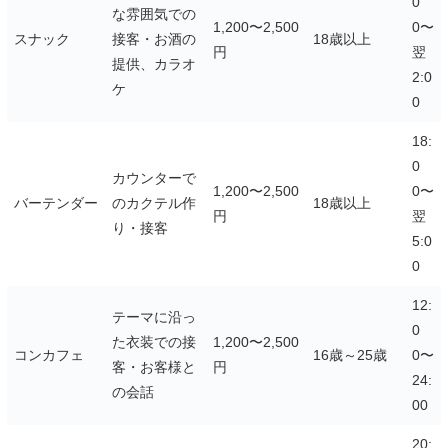
0
な雰囲気での
1,200〜2,500
0〜
スナック
接客・お酒の
18歳以上
円
翌
提供、カラオ
2:0
ケ
0
18:
0
カウンターで
1,200〜2,500
0〜
バーテンダー
のカクテル作
18歳以上
円
翌
り・接客
5:0
0
12:
テーマに沿っ
0
た衣装での接
1,200〜2,500
コンカフェ
16歳～25歳
0〜
客・お客様と
円
24:
の会話
00
20: