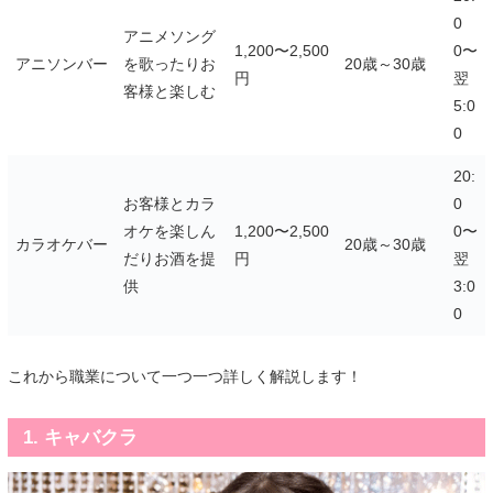
0
アニメソング
1,200〜2,500
0〜
アニソンバー
を歌ったりお
20歳～30歳
円
翌
客様と楽しむ
5:0
0
20:
お客様とカラ
0
オケを楽しん
1,200〜2,500
0〜
カラオケバー
20歳～30歳
だりお酒を提
円
翌
供
3:0
0
これから職業について一つ一つ詳しく解説します！
1. キャバクラ