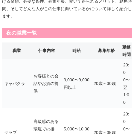
げる金額、必要な条件、募集年齢、働いて得られるメリット、勤務時
間、そしてどんな人がこの仕事に向いているかについて詳しく紹介し
ます。
夜の職業一覧
勤務
職業
仕事内容
時給
募集年齢
時間
20:
0
お客様との会
3,000〜9,000
0〜
キャバクラ
話やお酒の提
20歳～30歳
円以上
翌
供
1:0
0
20:
高級感のある
0
環境での接
5,000〜10,00
0〜
クラブ
20歳～35歳