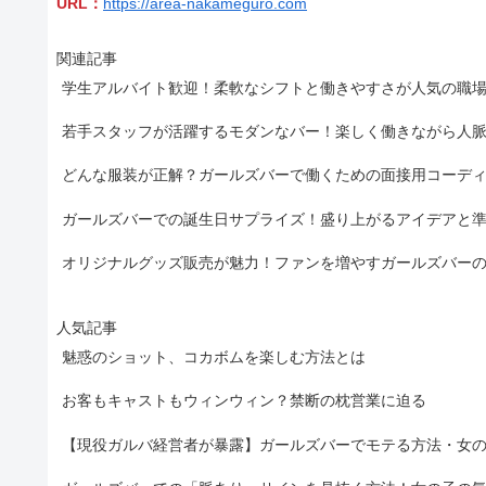
URL：
https://area-nakameguro.com
関連記事
学生アルバイト歓迎！柔軟なシフトと働きやすさが人気の職
若手スタッフが活躍するモダンなバー！楽しく働きながら人
どんな服装が正解？ガールズバーで働くための面接用コーデ
ガールズバーでの誕生日サプライズ！盛り上がるアイデアと
オリジナルグッズ販売が魅力！ファンを増やすガールズバー
人気記事
魅惑のショット、コカボムを楽しむ方法とは
お客もキャストもウィンウィン？禁断の枕営業に迫る
【現役ガルバ経営者が暴露】ガールズバーでモテる方法・女