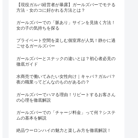
【現役ガルバ経営者が暴露】ガールズバーでモテる
方法・女のコに好かれる方法とは？
ガールズバーでの「脈あり」サインを見抜く方法！
女の子の気持ちを探る
プライベート空間を楽しむ個室席が人気！静かに過
ごせるガールズバー
ガールズバーとスナックの違いとは？初心者必見の
徹底ガイド
水商売で働いてみたい女性向け｜キャバ？ガルバ？
夜の職業ってどんなのものがあるの？
ガールズバーでハマる理由！リピートするお客さん
の心理を徹底解説
ガールズバーでの「チャージ料金」って何？システ
ムの基本を解説
絶品ウーロンハイの魅力と楽しみ方を徹底解説！