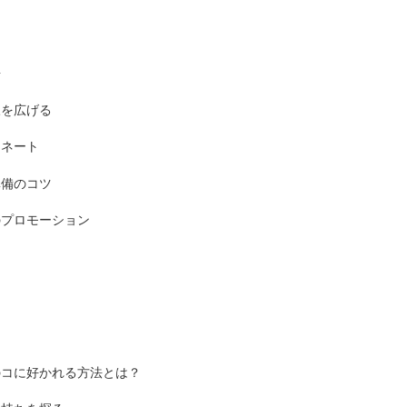
場
脈を広げる
ィネート
準備のコツ
のプロモーション
のコに好かれる方法とは？