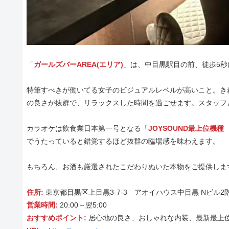
「
ガールズバーAREA(エリア)
」は、中目黒駅目の前、徒歩5
特筆すべきが働いてる女子のビジュアルレベルが高いこと。き
の良さが抜群で、リラックスした時間を過ごせます。スタッフ
カラオケは飲食業日本第一号となる「
JOYSOUND最上位機種 
でうたっていると錯覚するほど抜群の臨場感を味わえます。
もちろん、お酒も厳選されたこだわりぬいた本物をご提供しま
住所:
東京都目黒区上目黒3-7-3 アオイハウス中目黒 Nビル2
営業時間:
20:00～翌5:00
おすすめポイント:
居心地の良さ、おしゃれな内装、最新最上