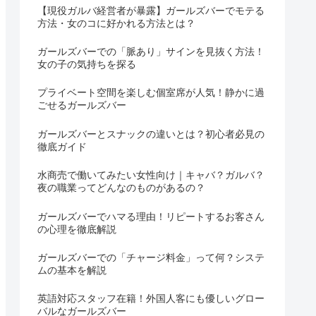
【現役ガルバ経営者が暴露】ガールズバーでモテる
方法・女のコに好かれる方法とは？
ガールズバーでの「脈あり」サインを見抜く方法！
女の子の気持ちを探る
プライベート空間を楽しむ個室席が人気！静かに過
ごせるガールズバー
ガールズバーとスナックの違いとは？初心者必見の
徹底ガイド
水商売で働いてみたい女性向け｜キャバ？ガルバ？
夜の職業ってどんなのものがあるの？
ガールズバーでハマる理由！リピートするお客さん
の心理を徹底解説
ガールズバーでの「チャージ料金」って何？システ
ムの基本を解説
英語対応スタッフ在籍！外国人客にも優しいグロー
バルなガールズバー