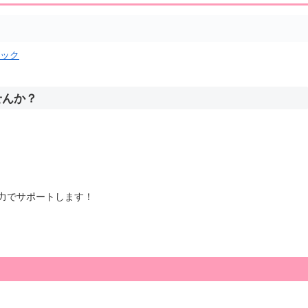
リック
せんか？
力でサポートします！