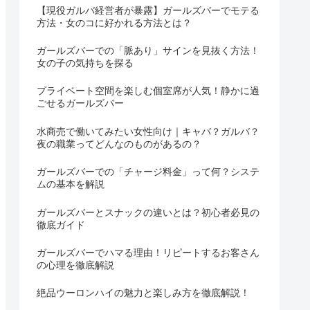
【現役ガルバ経営者が暴露】ガールズバーでモテる
方法・女のコに好かれる方法とは？
ガールズバーでの「脈あり」サインを見抜く方法！
女の子の気持ちを探る
プライベート空間を楽しむ個室席が人気！静かに過
ごせるガールズバー
水商売で働いてみたい女性向け｜キャバ？ガルバ？
夜の職業ってどんなのものがあるの？
ガールズバーでの「チャージ料金」って何？システ
ムの基本を解説
ガールズバーとスナックの違いとは？初心者必見の
徹底ガイド
ガールズバーでハマる理由！リピートするお客さん
の心理を徹底解説
絶品ウーロンハイの魅力と楽しみ方を徹底解説！