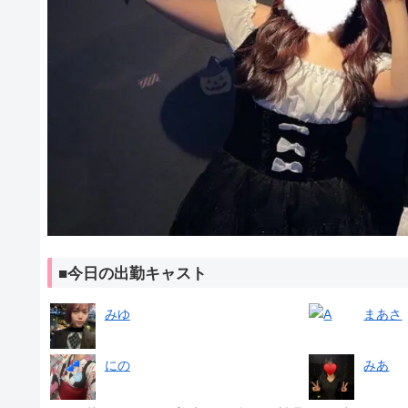
■今日の出勤キャスト
みゆ
まあさ
にの
みあ