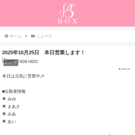
ホーム
ニュース
2025年10月25日 本日営業します！
ニュース
2025.10.25
本日は元気に営業中🎶
■出勤者情報
🌟 みゆ
🌟 まあさ
🌟 みあ
🌟 あい