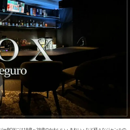
ーBOXには18歳～28歳のかわいい・きれい・など様々なジャンルの