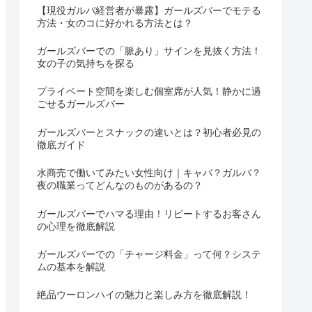
【現役ガルバ経営者が暴露】ガールズバーでモテる
方法・女のコに好かれる方法とは？
ガールズバーでの「脈あり」サインを見抜く方法！
女の子の気持ちを探る
プライベート空間を楽しむ個室席が人気！静かに過
ごせるガールズバー
ガールズバーとスナックの違いとは？初心者必見の
徹底ガイド
水商売で働いてみたい女性向け｜キャバ？ガルバ？
夜の職業ってどんなのものがあるの？
ガールズバーでハマる理由！リピートするお客さん
の心理を徹底解説
ガールズバーでの「チャージ料金」って何？システ
ムの基本を解説
絶品ウーロンハイの魅力と楽しみ方を徹底解説！