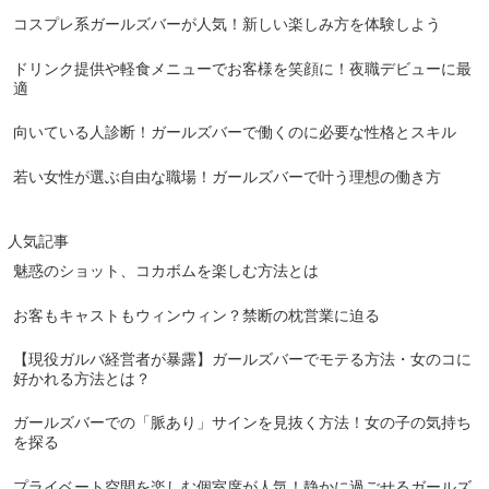
コスプレ系ガールズバーが人気！新しい楽しみ方を体験しよう
ドリンク提供や軽食メニューでお客様を笑顔に！夜職デビューに最
適
向いている人診断！ガールズバーで働くのに必要な性格とスキル
若い女性が選ぶ自由な職場！ガールズバーで叶う理想の働き方
人気記事
魅惑のショット、コカボムを楽しむ方法とは
お客もキャストもウィンウィン？禁断の枕営業に迫る
【現役ガルバ経営者が暴露】ガールズバーでモテる方法・女のコに
好かれる方法とは？
ガールズバーでの「脈あり」サインを見抜く方法！女の子の気持ち
を探る
プライベート空間を楽しむ個室席が人気！静かに過ごせるガールズ