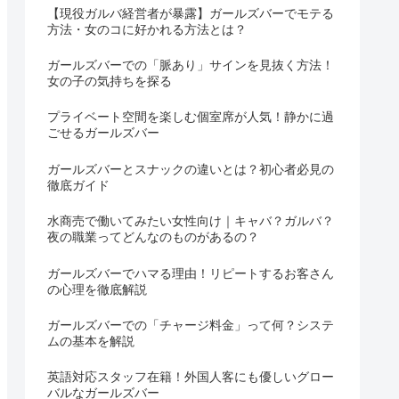
【現役ガルバ経営者が暴露】ガールズバーでモテる
方法・女のコに好かれる方法とは？
ガールズバーでの「脈あり」サインを見抜く方法！
女の子の気持ちを探る
プライベート空間を楽しむ個室席が人気！静かに過
ごせるガールズバー
ガールズバーとスナックの違いとは？初心者必見の
徹底ガイド
水商売で働いてみたい女性向け｜キャバ？ガルバ？
夜の職業ってどんなのものがあるの？
ガールズバーでハマる理由！リピートするお客さん
の心理を徹底解説
ガールズバーでの「チャージ料金」って何？システ
ムの基本を解説
英語対応スタッフ在籍！外国人客にも優しいグロー
バルなガールズバー