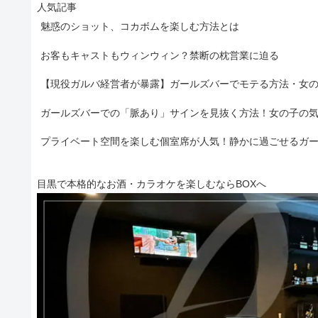
人気記事
魅惑のショット、コカボムを楽しむ方法とは
お客もキャストもウィンウィン？禁断の枕営業に迫る
【現役ガルバ経営者が暴露】ガールズバーでモテる方法・女
ガールズバーでの「脈あり」サインを見抜く方法！女の子の
プライベート空間を楽しむ個室席が人気！静かに過ごせるガ
目黒で本格的なお酒・カラオケを楽しむならBOXへ