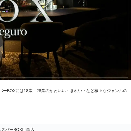
ーBOXには18歳～28歳のかわいい・きれい・など様々なジャンルの
ズバーBOX目黒店