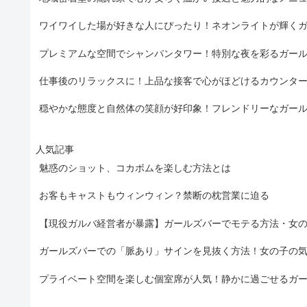
ワイワイした場が好きな人にぴったり！ネオンライトが輝く
プレミアムな空間でシャンパンタワー！特別な夜を彩るガー
仕事後のリラックスに！上品な接客で心がほどけるカウンタ
穏やかな態度と自然体の笑顔が好印象！フレンドリーなガー
人気記事
魅惑のショット、コカボムを楽しむ方法とは
お客もキャストもウィンウィン？禁断の枕営業に迫る
【現役ガルバ経営者が暴露】ガールズバーでモテる方法・女
ガールズバーでの「脈あり」サインを見抜く方法！女の子の
プライベート空間を楽しむ個室席が人気！静かに過ごせるガ