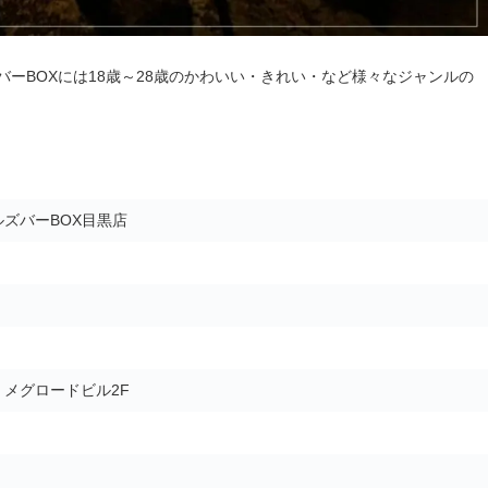
ーBOXには18歳～28歳のかわいい・きれい・など様々なジャンルの
ズバーBOX目黒店
5 メグロードビル2F