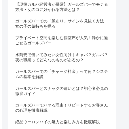
【現役ガルバ経営者が暴露】ガールズバーでモテる
方法・女のコに好かれる方法とは？
ガールズバーでの「脈あり」サインを見抜く方法！
女の子の気持ちを探る
プライベート空間を楽しむ個室席が人気！静かに過
ごせるガールズバー
水商売で働いてみたい女性向け｜キャバ？ガルバ？
夜の職業ってどんなのものがあるの？
ガールズバーでの「チャージ料金」って何？システ
ムの基本を解説
ガールズバーとスナックの違いとは？初心者必見の
徹底ガイド
ガールズバーでハマる理由！リピートするお客さん
の心理を徹底解説
絶品ウーロンハイの魅力と楽しみ方を徹底解説！