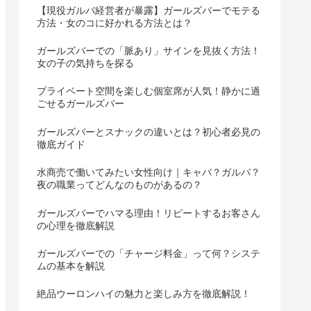
【現役ガルバ経営者が暴露】ガールズバーでモテる
方法・女のコに好かれる方法とは？
ガールズバーでの「脈あり」サインを見抜く方法！
女の子の気持ちを探る
プライベート空間を楽しむ個室席が人気！静かに過
ごせるガールズバー
ガールズバーとスナックの違いとは？初心者必見の
徹底ガイド
水商売で働いてみたい女性向け｜キャバ？ガルバ？
夜の職業ってどんなのものがあるの？
ガールズバーでハマる理由！リピートするお客さん
の心理を徹底解説
ガールズバーでの「チャージ料金」って何？システ
ムの基本を解説
絶品ウーロンハイの魅力と楽しみ方を徹底解説！