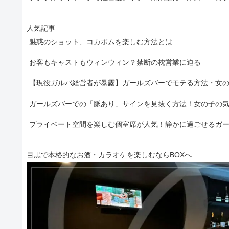
人気記事
魅惑のショット、コカボムを楽しむ方法とは
お客もキャストもウィンウィン？禁断の枕営業に迫る
【現役ガルバ経営者が暴露】ガールズバーでモテる方法・女
ガールズバーでの「脈あり」サインを見抜く方法！女の子の
プライベート空間を楽しむ個室席が人気！静かに過ごせるガ
目黒で本格的なお酒・カラオケを楽しむならBOXへ