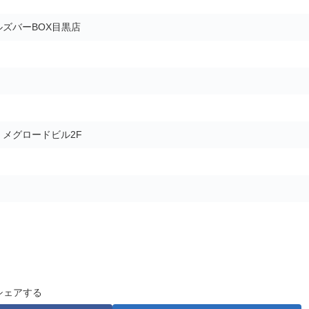
ズバーBOX目黒店
5 メグロードビル2F
シェアする