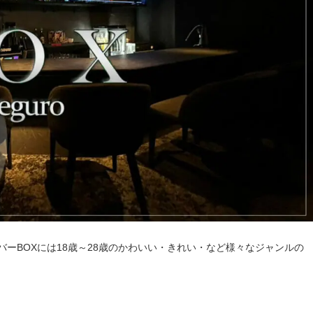
ーBOXには18歳～28歳のかわいい・きれい・など様々なジャンルの