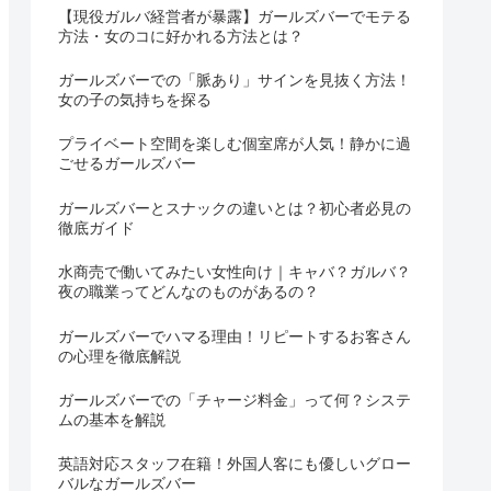
【現役ガルバ経営者が暴露】ガールズバーでモテる
方法・女のコに好かれる方法とは？
ガールズバーでの「脈あり」サインを見抜く方法！
女の子の気持ちを探る
プライベート空間を楽しむ個室席が人気！静かに過
ごせるガールズバー
ガールズバーとスナックの違いとは？初心者必見の
徹底ガイド
水商売で働いてみたい女性向け｜キャバ？ガルバ？
夜の職業ってどんなのものがあるの？
ガールズバーでハマる理由！リピートするお客さん
の心理を徹底解説
ガールズバーでの「チャージ料金」って何？システ
ムの基本を解説
英語対応スタッフ在籍！外国人客にも優しいグロー
バルなガールズバー