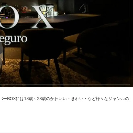
ーBOXには18歳～28歳のかわいい・きれい・など様々なジャンルの