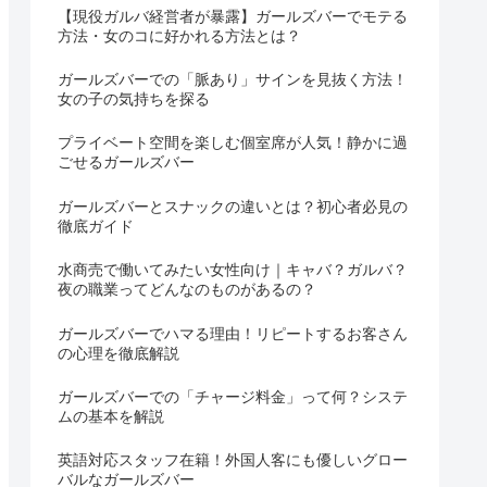
【現役ガルバ経営者が暴露】ガールズバーでモテる
方法・女のコに好かれる方法とは？
ガールズバーでの「脈あり」サインを見抜く方法！
女の子の気持ちを探る
プライベート空間を楽しむ個室席が人気！静かに過
ごせるガールズバー
ガールズバーとスナックの違いとは？初心者必見の
徹底ガイド
水商売で働いてみたい女性向け｜キャバ？ガルバ？
夜の職業ってどんなのものがあるの？
ガールズバーでハマる理由！リピートするお客さん
の心理を徹底解説
ガールズバーでの「チャージ料金」って何？システ
ムの基本を解説
英語対応スタッフ在籍！外国人客にも優しいグロー
バルなガールズバー