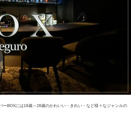
ーBOXには18歳～28歳のかわいい・きれい・など様々なジャンルの