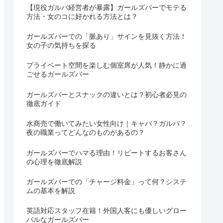
【現役ガルバ経営者が暴露】ガールズバーでモテる
方法・女のコに好かれる方法とは？
ガールズバーでの「脈あり」サインを見抜く方法！
女の子の気持ちを探る
プライベート空間を楽しむ個室席が人気！静かに過
ごせるガールズバー
ガールズバーとスナックの違いとは？初心者必見の
徹底ガイド
水商売で働いてみたい女性向け｜キャバ？ガルバ？
夜の職業ってどんなのものがあるの？
ガールズバーでハマる理由！リピートするお客さん
の心理を徹底解説
ガールズバーでの「チャージ料金」って何？システ
ムの基本を解説
英語対応スタッフ在籍！外国人客にも優しいグロー
バルなガールズバー