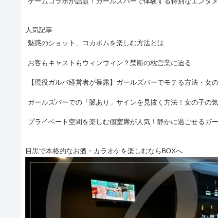
ゲームコラボが話題！ガールズバーで体験する特別なエンタ
人気記事
魅惑のショット、コカボムを楽しむ方法とは
お客もキャストもウィンウィン？禁断の枕営業に迫る
【現役ガルバ経営者が暴露】ガールズバーでモテる方法・女
ガールズバーでの「脈あり」サインを見抜く方法！女の子の
プライベート空間を楽しむ個室席が人気！静かに過ごせるガ
目黒で本格的なお酒・カラオケを楽しむならBOXへ