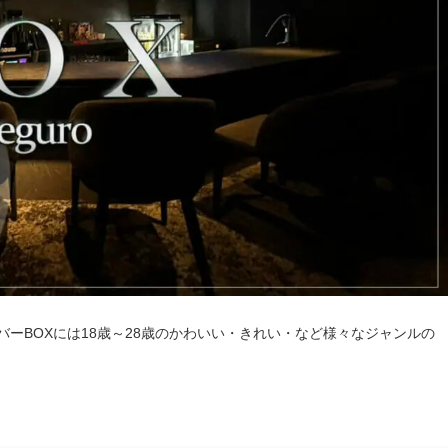
ーBOXには18歳～28歳のかわいい・きれい・など様々なジャンルの