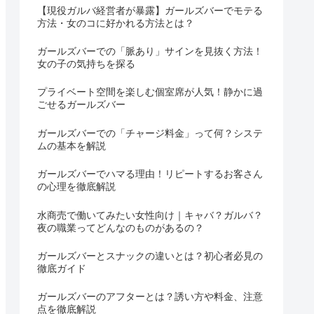
【現役ガルバ経営者が暴露】ガールズバーでモテる
方法・女のコに好かれる方法とは？
ガールズバーでの「脈あり」サインを見抜く方法！
女の子の気持ちを探る
プライベート空間を楽しむ個室席が人気！静かに過
ごせるガールズバー
ガールズバーでの「チャージ料金」って何？システ
ムの基本を解説
ガールズバーでハマる理由！リピートするお客さん
の心理を徹底解説
水商売で働いてみたい女性向け｜キャバ？ガルバ？
夜の職業ってどんなのものがあるの？
ガールズバーとスナックの違いとは？初心者必見の
徹底ガイド
ガールズバーのアフターとは？誘い方や料金、注意
点を徹底解説