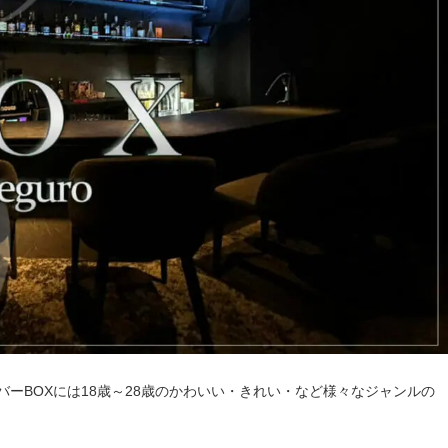
ーBOXには18歳～28歳のかわいい・きれい・など様々なジャンルの