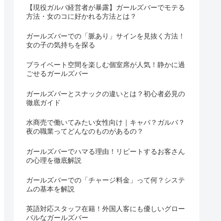
【現役ガルバ経営者が暴露】ガールズバーでモテる
方法・女のコに好かれる方法とは？
ガールズバーでの「脈あり」サインを見抜く方法！
女の子の気持ちを探る
プライベート空間を楽しむ個室席が人気！静かに過
ごせるガールズバー
ガールズバーとスナックの違いとは？初心者必見の
徹底ガイド
水商売で働いてみたい女性向け｜キャバ？ガルバ？
夜の職業ってどんなのものがあるの？
ガールズバーでハマる理由！リピートするお客さん
の心理を徹底解説
ガールズバーでの「チャージ料金」って何？システ
ムの基本を解説
英語対応スタッフ在籍！外国人客にも優しいグロー
バルなガールズバー