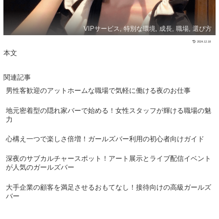
VIPサービス, 特別な環境, 成長, 職場, 選び方
2024.12.18
本文
関連記事
男性客歓迎のアットホームな職場で気軽に働ける夜のお仕事
地元密着型の隠れ家バーで始める！女性スタッフが輝ける職場の魅
力
心構え一つで楽しさ倍増！ガールズバー利用の初心者向けガイド
深夜のサブカルチャースポット！アート展示とライブ配信イベント
が人気のガールズバー
大手企業の顧客を満足させるおもてなし！接待向けの高級ガールズ
バー