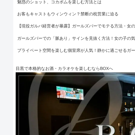
魅惑のショット、コカボムを楽しむ方法とは
お客もキャストもウィンウィン？禁断の枕営業に迫る
【現役ガルバ経営者が暴露】ガールズバーでモテる方法・女
ガールズバーでの「脈あり」サインを見抜く方法！女の子の
プライベート空間を楽しむ個室席が人気！静かに過ごせるガ
目黒で本格的なお酒・カラオケを楽しむならBOXへ