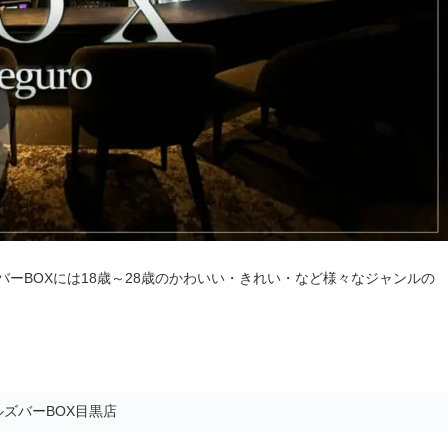
ーBOXには18歳～28歳のかわいい・きれい・など様々なジャンルの
ズバーBOX目黒店