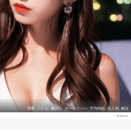
実際, いくら, 稼げる, ガールズバー, 平均時給, 収入例, 解説
2025.02.16