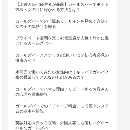
【現役ガルバ経営者が暴露】ガールズバーでモテる
方法・女のコに好かれる方法とは？
ガールズバーでの「脈あり」サインを見抜く方法！
女の子の気持ちを探る
プライベート空間を楽しむ個室席が人気！静かに過
ごせるガールズバー
ガールズバーとスナックの違いとは？初心者必見の
徹底ガイド
水商売で働いてみたい女性向け｜キャバ？ガルバ？
夜の職業ってどんなのものがあるの？
ガールズバーでハマる理由！リピートするお客さん
の心理を徹底解説
ガールズバーでの「チャージ料金」って何？システ
ムの基本を解説
英語対応スタッフ在籍！外国人客にも優しいグロー
バルなガールズバー