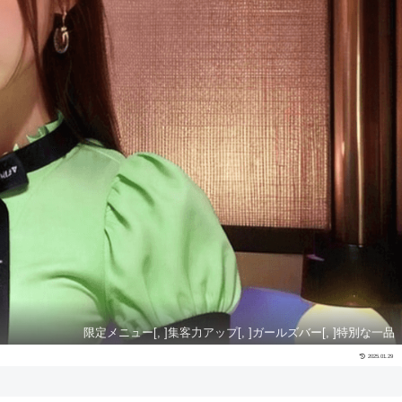
限定メニュー[, ]集客力アップ[, ]ガールズバー[, ]特別な一品
2025.01.29