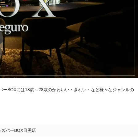
ーBOXには18歳～28歳のかわいい・きれい・など様々なジャンルの
ズバーBOX目黒店