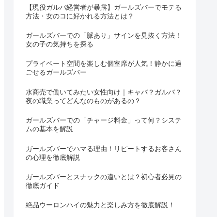
【現役ガルバ経営者が暴露】ガールズバーでモテる
方法・女のコに好かれる方法とは？
ガールズバーでの「脈あり」サインを見抜く方法！
女の子の気持ちを探る
プライベート空間を楽しむ個室席が人気！静かに過
ごせるガールズバー
水商売で働いてみたい女性向け｜キャバ？ガルバ？
夜の職業ってどんなのものがあるの？
ガールズバーでの「チャージ料金」って何？システ
ムの基本を解説
ガールズバーでハマる理由！リピートするお客さん
の心理を徹底解説
ガールズバーとスナックの違いとは？初心者必見の
徹底ガイド
絶品ウーロンハイの魅力と楽しみ方を徹底解説！