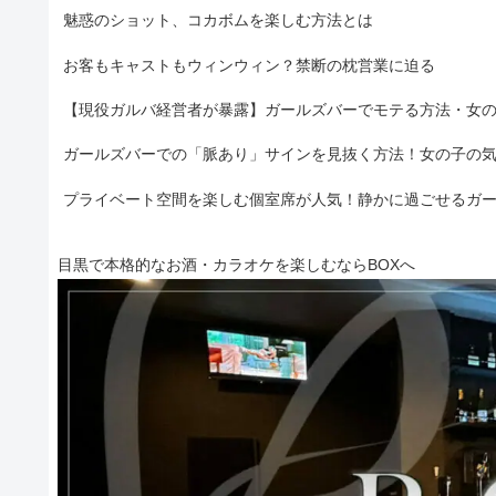
魅惑のショット、コカボムを楽しむ方法とは
お客もキャストもウィンウィン？禁断の枕営業に迫る
【現役ガルバ経営者が暴露】ガールズバーでモテる方法・女
ガールズバーでの「脈あり」サインを見抜く方法！女の子の
プライベート空間を楽しむ個室席が人気！静かに過ごせるガ
目黒で本格的なお酒・カラオケを楽しむならBOXへ