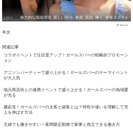
魅力的な職場環境, 新しい自分, 発見, 笑顔, 輝く, 接客スタイル
2024.12.15
本文
関連記事
コラボイベントで注目度アップ！ガールズバーの戦略的プロモーシ
ョン
アニソンパーティーで盛り上がる！ガールズバーのテーマイベント
が大人気
地元商店街との連携イベントで盛り上がる！ガールズバーの地域愛
が光る
嬢必見！ガールズバーの太客と細客とは？特性や違いを理解して売
上を伸ばす方法
主婦でも働きやすい！夜間限定勤務で家事と両立できる働き方