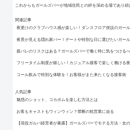
これからもガールズバーが地域住民との絆を深める場であり続
関連記事
夜更けのクラブハウス感が楽しい！ダンスフロア併設のガー
夜景が見える隠れ家バー！デートや特別な日に選びたいガー
親バレのリスクはある？ガールズバーで働く時に気をつける
フリータイム制度が嬉しい！カジュアル接客で楽しく働ける
コール飲みで特別な体験を！お客様がまた来たくなる接客術
人気記事
魅惑のショット、コカボムを楽しむ方法とは
お客もキャストもウィンウィン？禁断の枕営業に迫る
【現役ガルバ経営者が暴露】ガールズバーでモテる方法・女