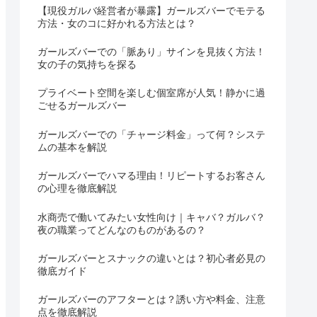
【現役ガルバ経営者が暴露】ガールズバーでモテる
方法・女のコに好かれる方法とは？
ガールズバーでの「脈あり」サインを見抜く方法！
女の子の気持ちを探る
プライベート空間を楽しむ個室席が人気！静かに過
ごせるガールズバー
ガールズバーでの「チャージ料金」って何？システ
ムの基本を解説
ガールズバーでハマる理由！リピートするお客さん
の心理を徹底解説
水商売で働いてみたい女性向け｜キャバ？ガルバ？
夜の職業ってどんなのものがあるの？
ガールズバーとスナックの違いとは？初心者必見の
徹底ガイド
ガールズバーのアフターとは？誘い方や料金、注意
点を徹底解説