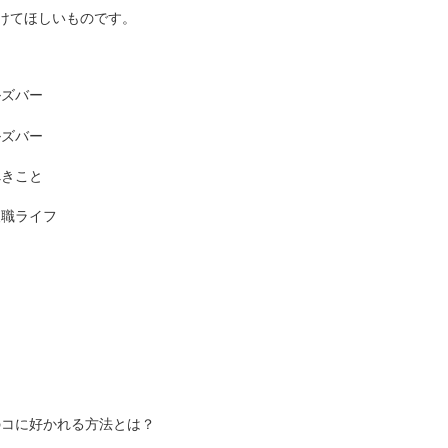
けてほしいものです。
ルズバー
ルズバー
べきこと
夜職ライフ
のコに好かれる方法とは？