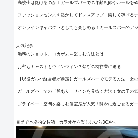
高校生は働けるのか？ガールズバーでの年齢制限やルールを
ファッションセンスを活かしてドレスアップ！楽しく稼げる
オンラインキャバクラとしても楽しめる！ガールズバーのデ
人気記事
魅惑のショット、コカボムを楽しむ方法とは
お客もキャストもウィンウィン？禁断の枕営業に迫る
【現役ガルバ経営者が暴露】ガールズバーでモテる方法・女
ガールズバーでの「脈あり」サインを見抜く方法！女の子の
プライベート空間を楽しむ個室席が人気！静かに過ごせるガ
目黒で本格的なお酒・カラオケを楽しむならBOXへ