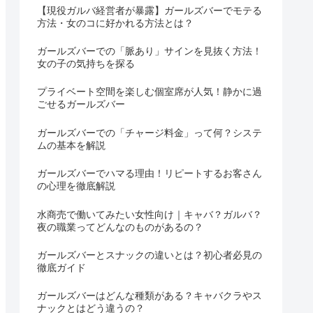
【現役ガルバ経営者が暴露】ガールズバーでモテる
方法・女のコに好かれる方法とは？
ガールズバーでの「脈あり」サインを見抜く方法！
女の子の気持ちを探る
プライベート空間を楽しむ個室席が人気！静かに過
ごせるガールズバー
ガールズバーでの「チャージ料金」って何？システ
ムの基本を解説
ガールズバーでハマる理由！リピートするお客さん
の心理を徹底解説
水商売で働いてみたい女性向け｜キャバ？ガルバ？
夜の職業ってどんなのものがあるの？
ガールズバーとスナックの違いとは？初心者必見の
徹底ガイド
ガールズバーはどんな種類がある？キャバクラやス
ナックとはどう違うの？