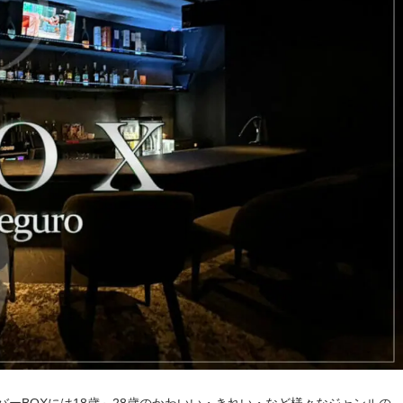
ーBOXには18歳～28歳のかわいい・きれい・など様々なジャンルの