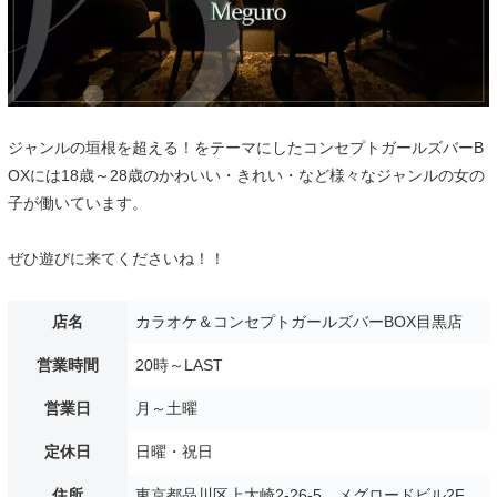
ジャンルの垣根を超える！をテーマにしたコンセプトガールズバーB
OXには18歳～28歳のかわいい・きれい・など様々なジャンルの女の
子が働いています。
ぜひ遊びに来てくださいね！！
店名
カラオケ＆コンセプトガールズバーBOX目黒店
営業時間
20時～LAST
営業日
月～土曜
定休日
日曜・祝日
住所
東京都品川区上大崎2-26-5 メグロードビル2F