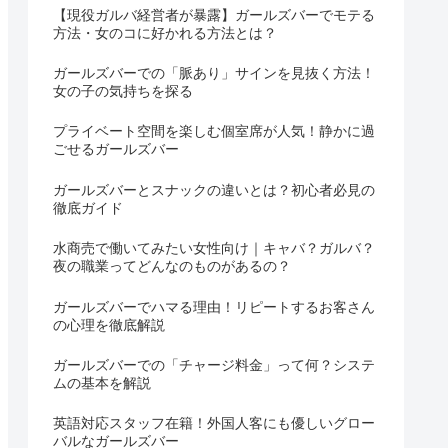
【現役ガルバ経営者が暴露】ガールズバーでモテる
方法・女のコに好かれる方法とは？
ガールズバーでの「脈あり」サインを見抜く方法！
女の子の気持ちを探る
プライベート空間を楽しむ個室席が人気！静かに過
ごせるガールズバー
ガールズバーとスナックの違いとは？初心者必見の
徹底ガイド
水商売で働いてみたい女性向け｜キャバ？ガルバ？
夜の職業ってどんなのものがあるの？
ガールズバーでハマる理由！リピートするお客さん
の心理を徹底解説
ガールズバーでの「チャージ料金」って何？システ
ムの基本を解説
英語対応スタッフ在籍！外国人客にも優しいグロー
バルなガールズバー