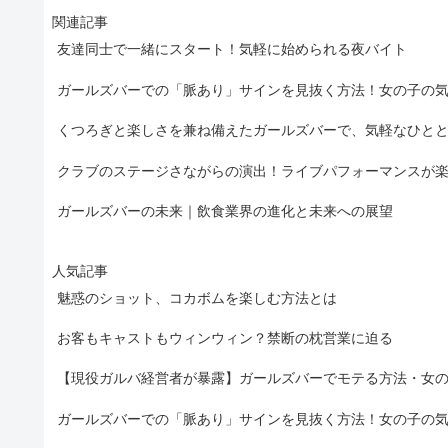
関連記事
友達同士で一緒にスタート！気軽に始められる夜バイト
ガールズバーでの「脈あり」サインを見抜く方法！女の子の
くつろぎと楽しさを兼ね備えたガールズバーで、気軽なひと
クラブのステージさながらの演出！ライブパフォーマンスが
ガールズバーの未来｜飲食業界の進化と未来への展望
人気記事
魅惑のショット、コカボムを楽しむ方法とは
お客もキャストもウィンウィン？禁断の枕営業に迫る
【現役ガルバ経営者が暴露】ガールズバーでモテる方法・女
ガールズバーでの「脈あり」サインを見抜く方法！女の子の