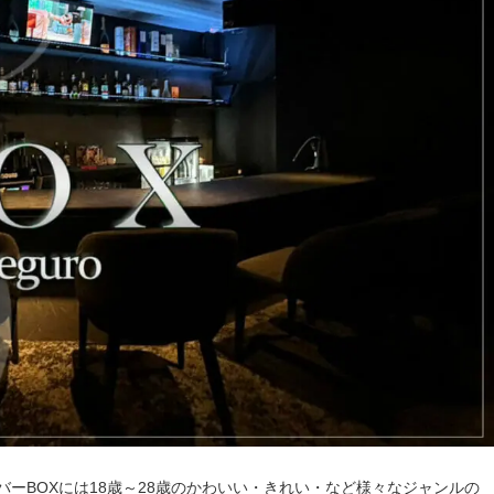
ーBOXには18歳～28歳のかわいい・きれい・など様々なジャンルの