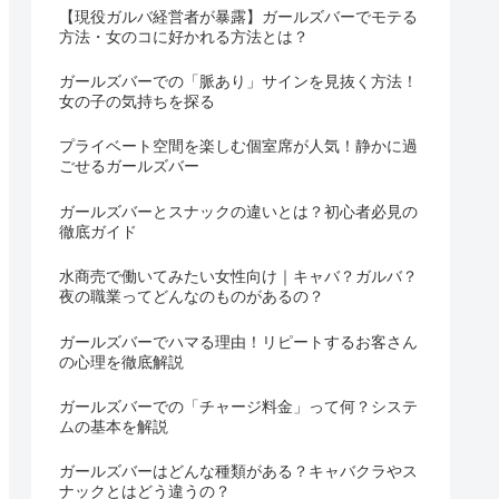
【現役ガルバ経営者が暴露】ガールズバーでモテる
方法・女のコに好かれる方法とは？
ガールズバーでの「脈あり」サインを見抜く方法！
女の子の気持ちを探る
プライベート空間を楽しむ個室席が人気！静かに過
ごせるガールズバー
ガールズバーとスナックの違いとは？初心者必見の
徹底ガイド
水商売で働いてみたい女性向け｜キャバ？ガルバ？
夜の職業ってどんなのものがあるの？
ガールズバーでハマる理由！リピートするお客さん
の心理を徹底解説
ガールズバーでの「チャージ料金」って何？システ
ムの基本を解説
ガールズバーはどんな種類がある？キャバクラやス
ナックとはどう違うの？