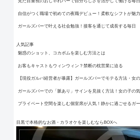
見た目重視のおしゃれバーで自分らしさを活かして働ける毎
自信がつく職場で初めての夜職デビュー！柔軟なシフトが魅
ガールズバーで叶える社会勉強！接客を通じて成長する毎日
人気記事
魅惑のショット、コカボムを楽しむ方法とは
お客もキャストもウィンウィン？禁断の枕営業に迫る
【現役ガルバ経営者が暴露】ガールズバーでモテる方法・女
ガールズバーでの「脈あり」サインを見抜く方法！女の子の
プライベート空間を楽しむ個室席が人気！静かに過ごせるガ
目黒で本格的なお酒・カラオケを楽しむならBOXへ