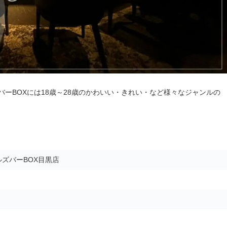
ーBOXには18歳～28歳のかわいい・きれい・など様々なジャンルの
ズバーBOX目黒店