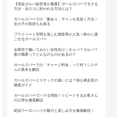
【現役ガルバ経営者が暴露】ガールズバーでモテる
方法・女のコに好かれる方法とは？
ガールズバーでの「脈あり」サインを見抜く方法！
女の子の気持ちを探る
プライベート空間を楽しむ個室席が人気！静かに過
ごせるガールズバー
水商売で働いてみたい女性向け｜キャバ？ガルバ？
夜の職業ってどんなのものがあるの？
ガールズバーでの「チャージ料金」って何？システ
ムの基本を解説
ガールズバーとスナックの違いとは？初心者必見の
徹底ガイド
ガールズバーでハマる理由！リピートするお客さん
の心理を徹底解説
絶品ウーロンハイの魅力と楽しみ方を徹底解説！