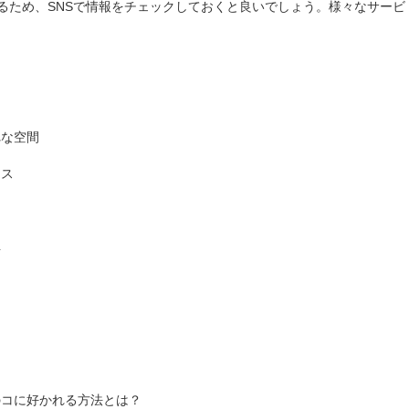
るため、SNSで情報をチェックしておくと良いでしょう。様々なサービ
ク
れな空間
イス
得
のコに好かれる方法とは？