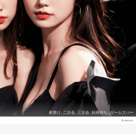
夜更け, 二次会, 三次会, 始発待ち, ガールズバー
2025.02.01