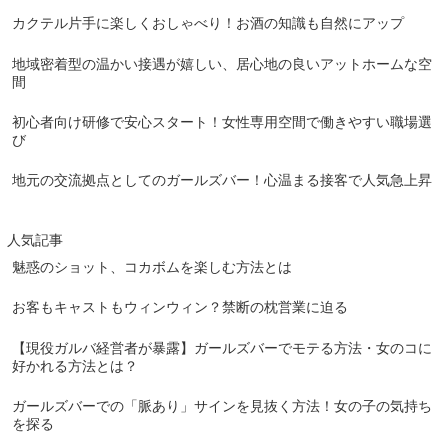
カクテル片手に楽しくおしゃべり！お酒の知識も自然にアップ
地域密着型の温かい接遇が嬉しい、居心地の良いアットホームな空
間
初心者向け研修で安心スタート！女性専用空間で働きやすい職場選
び
地元の交流拠点としてのガールズバー！心温まる接客で人気急上昇
人気記事
魅惑のショット、コカボムを楽しむ方法とは
お客もキャストもウィンウィン？禁断の枕営業に迫る
【現役ガルバ経営者が暴露】ガールズバーでモテる方法・女のコに
好かれる方法とは？
ガールズバーでの「脈あり」サインを見抜く方法！女の子の気持ち
を探る