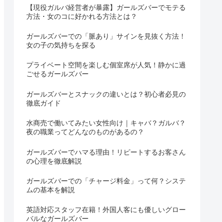
【現役ガルバ経営者が暴露】ガールズバーでモテる
方法・女のコに好かれる方法とは？
ガールズバーでの「脈あり」サインを見抜く方法！
女の子の気持ちを探る
プライベート空間を楽しむ個室席が人気！静かに過
ごせるガールズバー
ガールズバーとスナックの違いとは？初心者必見の
徹底ガイド
水商売で働いてみたい女性向け｜キャバ？ガルバ？
夜の職業ってどんなのものがあるの？
ガールズバーでハマる理由！リピートするお客さん
の心理を徹底解説
ガールズバーでの「チャージ料金」って何？システ
ムの基本を解説
英語対応スタッフ在籍！外国人客にも優しいグロー
バルなガールズバー