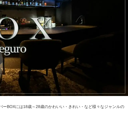
ーBOXには18歳～28歳のかわいい・きれい・など様々なジャンルの