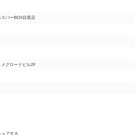
ズバーBOX目黒店
5 メグロードビル2F
シェアする