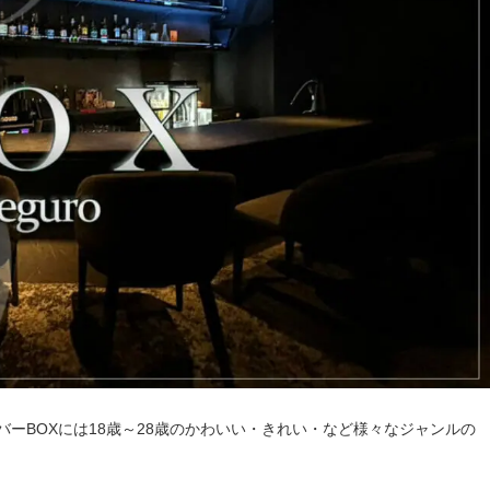
ーBOXには18歳～28歳のかわいい・きれい・など様々なジャンルの