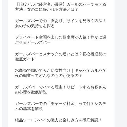
【現役ガルバ経営者が暴露】ガールズバーでモテる
方法・女のコに好かれる方法とは？
ガールズバーでの「脈あり」サインを見抜く方法！
女の子の気持ちを探る
プライベート空間を楽しむ個室席が人気！静かに過
ごせるガールズバー
ガールズバーとスナックの違いとは？初心者必見の
徹底ガイド
水商売で働いてみたい女性向け｜キャバ？ガルバ？
夜の職業ってどんなのものがあるの？
ガールズバーでハマる理由！リピートするお客さん
の心理を徹底解説
ガールズバーでの「チャージ料金」って何？システ
ムの基本を解説
絶品ウーロンハイの魅力と楽しみ方を徹底解説！