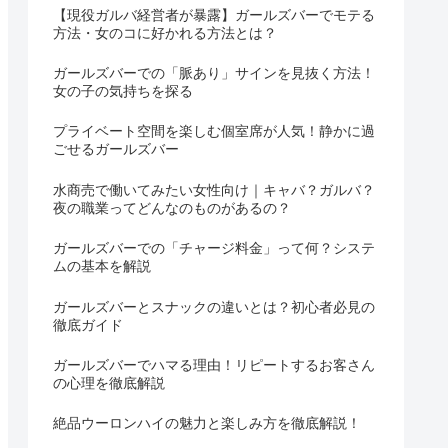
【現役ガルバ経営者が暴露】ガールズバーでモテる
方法・女のコに好かれる方法とは？
ガールズバーでの「脈あり」サインを見抜く方法！
女の子の気持ちを探る
プライベート空間を楽しむ個室席が人気！静かに過
ごせるガールズバー
水商売で働いてみたい女性向け｜キャバ？ガルバ？
夜の職業ってどんなのものがあるの？
ガールズバーでの「チャージ料金」って何？システ
ムの基本を解説
ガールズバーとスナックの違いとは？初心者必見の
徹底ガイド
ガールズバーでハマる理由！リピートするお客さん
の心理を徹底解説
絶品ウーロンハイの魅力と楽しみ方を徹底解説！