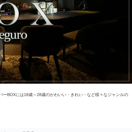
ーBOXには18歳～28歳のかわいい・きれい・など様々なジャンルの