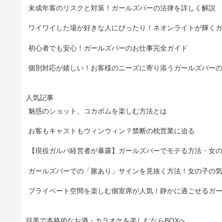
未成年客のリスクと対策！ガールズバーの法律を詳しく解説
ワイワイした場が好きな人にぴったり！ネオンライトが輝く
初心者でも安心！ガールズバーのお仕事完全ガイド
個別対応が嬉しい！お客様のニーズに寄り添うガールズバー
人気記事
魅惑のショット、コカボムを楽しむ方法とは
お客もキャストもウィンウィン？禁断の枕営業に迫る
【現役ガルバ経営者が暴露】ガールズバーでモテる方法・女
ガールズバーでの「脈あり」サインを見抜く方法！女の子の
プライベート空間を楽しむ個室席が人気！静かに過ごせるガ
目黒で本格的なお酒・カラオケを楽しむならBOXへ