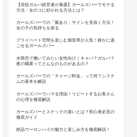
【現役ガルバ経営者が暴露】ガールズバーでモテる
方法・女のコに好かれる方法とは？
ガールズバーでの「脈あり」サインを見抜く方法！
女の子の気持ちを探る
プライベート空間を楽しむ個室席が人気！静かに過
ごせるガールズバー
水商売で働いてみたい女性向け｜キャバ？ガルバ？
夜の職業ってどんなのものがあるの？
ガールズバーでの「チャージ料金」って何？システ
ムの基本を解説
ガールズバーでハマる理由！リピートするお客さん
の心理を徹底解説
ガールズバーとスナックの違いとは？初心者必見の
徹底ガイド
絶品ウーロンハイの魅力と楽しみ方を徹底解説！