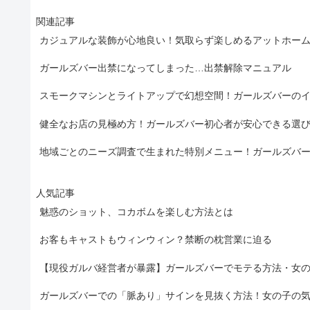
関連記事
カジュアルな装飾が心地良い！気取らず楽しめるアットホー
ガールズバー出禁になってしまった…出禁解除マニュアル
スモークマシンとライトアップで幻想空間！ガールズバーの
健全なお店の見極め方！ガールズバー初心者が安心できる選
地域ごとのニーズ調査で生まれた特別メニュー！ガールズバ
人気記事
魅惑のショット、コカボムを楽しむ方法とは
お客もキャストもウィンウィン？禁断の枕営業に迫る
【現役ガルバ経営者が暴露】ガールズバーでモテる方法・女
ガールズバーでの「脈あり」サインを見抜く方法！女の子の