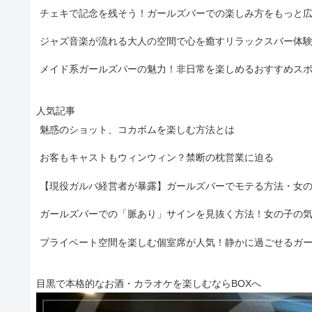
チェキで記念を残そう！ガールズバーでの楽しみ方をもっと
ジャズ音楽が流れる大人の空間で心を癒すリラックスバー体
メイド系ガールズバーの魅力！非日常を楽しめるおすすめス
人気記事
魅惑のショット、コカボムを楽しむ方法とは
お客もキャストもウィンウィン？禁断の枕営業に迫る
【現役ガルバ経営者が暴露】ガールズバーでモテる方法・女
ガールズバーでの「脈あり」サインを見抜く方法！女の子の
プライベート空間を楽しむ個室席が人気！静かに過ごせるガ
目黒で本格的なお酒・カラオケを楽しむならBOXへ