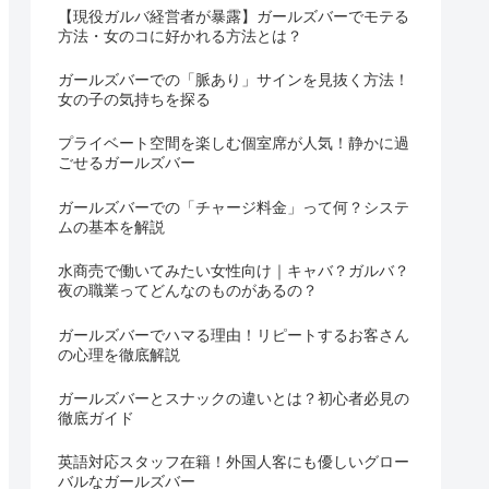
【現役ガルバ経営者が暴露】ガールズバーでモテる
方法・女のコに好かれる方法とは？
ガールズバーでの「脈あり」サインを見抜く方法！
女の子の気持ちを探る
プライベート空間を楽しむ個室席が人気！静かに過
ごせるガールズバー
ガールズバーでの「チャージ料金」って何？システ
ムの基本を解説
水商売で働いてみたい女性向け｜キャバ？ガルバ？
夜の職業ってどんなのものがあるの？
ガールズバーでハマる理由！リピートするお客さん
の心理を徹底解説
ガールズバーとスナックの違いとは？初心者必見の
徹底ガイド
英語対応スタッフ在籍！外国人客にも優しいグロー
バルなガールズバー