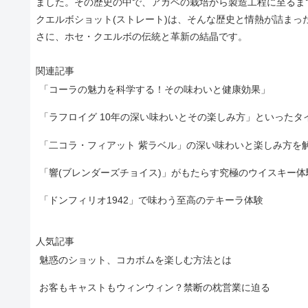
ました。その歴史の中で、アガベの栽培から製造工程に至るま
クエルボショット(ストレート)は、そんな歴史と情熱が詰ま
さに、ホセ・クエルボの伝統と革新の結晶です。
関連記事
「コーラの魅力を科学する！その味わいと健康効果」
「ラフロイグ 10年の深い味わいとその楽しみ方」といったタ
「二コラ・フィアット 紫ラベル」の深い味わいと楽しみ方を
「響(ブレンダーズチョイス)」がもたらす究極のウイスキー体
「ドンフィリオ1942」で味わう至高のテキーラ体験
人気記事
魅惑のショット、コカボムを楽しむ方法とは
お客もキャストもウィンウィン？禁断の枕営業に迫る