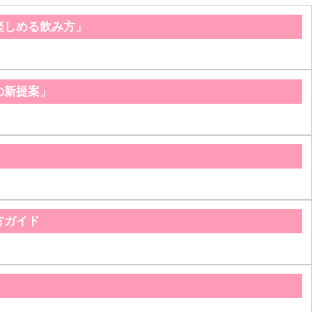
楽しめる飲み方」
の新提案」
方ガイド