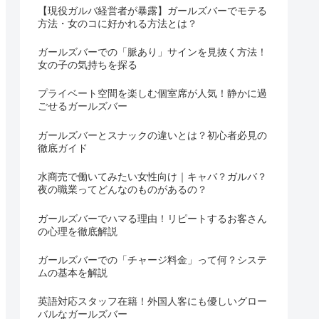
【現役ガルバ経営者が暴露】ガールズバーでモテる
方法・女のコに好かれる方法とは？
ガールズバーでの「脈あり」サインを見抜く方法！
女の子の気持ちを探る
プライベート空間を楽しむ個室席が人気！静かに過
ごせるガールズバー
ガールズバーとスナックの違いとは？初心者必見の
徹底ガイド
水商売で働いてみたい女性向け｜キャバ？ガルバ？
夜の職業ってどんなのものがあるの？
ガールズバーでハマる理由！リピートするお客さん
の心理を徹底解説
ガールズバーでの「チャージ料金」って何？システ
ムの基本を解説
英語対応スタッフ在籍！外国人客にも優しいグロー
バルなガールズバー