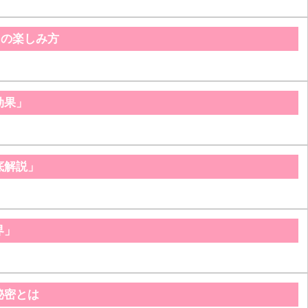
その楽しみ方
効果」
底解説」
界」
秘密とは