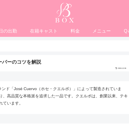
日の出勤
在籍キャスト
料金
メニュー
Q
ーバーのコツを解説
2024.12.06
ド「José Cuervo（ホセ・クエルボ）」によって製造されていま
り、高品質な本格派を追求した一品です。クエルボは、創業以来、テキ
れています。