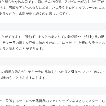
風味と滑らかな飲み口です。口に含んだ瞬間、アガベの自然な甘みが広が
りは、芳醇なアガベの香りに加え、バニラやトロピカルフルーツのニュ
ありながら、余韻が長く続くのも嬉しい点です。
むことができます。例えば、友人との集まりでの乾杯時や、特別な日の祝
、テキーラの魅力を存分に味わうために、ゆったりした夜のリラックス
くりと味わうことができます。
。この適度な強さが、テキーラの風味をしっかりと引き出しつつ、飲みご
つ味わうことをおすすめします。
州に位置するラ・ロヘナ蒸留所のファミリービジネスとしてスタートし