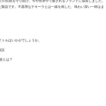
での伝統を守り続け、今や世界中で愛されるブランドに成長しました。
った製品です。不器用なテキーラとは一線を画した、味わい深い一杯はま
イトルはいかがでしょうか。
解説
験とは？